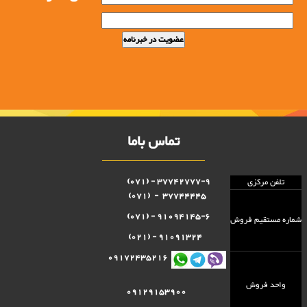
تماس باما
37742777-9 - (071)
تلفن مرکزی
37744445 - (071)
91094145-6 - (071)
شماره مستقيم فروش
91091324 - (021)
09172435216
واحد فروش
09129153900