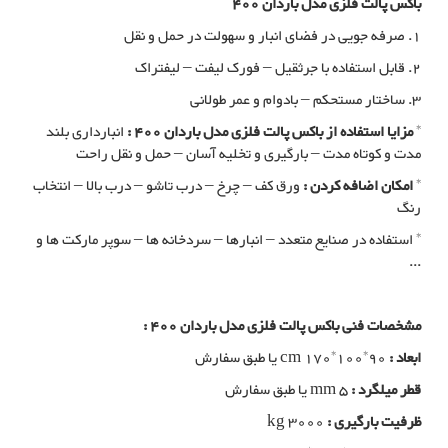
باکس پالت فلزی مدل باردان 400
1. صرفه جویی در فضای انبار و سهولت در حمل و نقل
2. قابل استفاده با جرثقیل – فورک لیفت – لیفتراک
3. ساختار مستحکم – بادوام و عمر طولانی
*
مزایا استفاده از باکس پالت فلزی مدل باردان 400 :
انبارداری بلند
مدت و کوتاه مدت – بارگیری و تخلیه آسان – حمل و نقل راحت
*
امکان اضافه کردن :
ورق کف – چرخ – درب تاشو – درب بالا – انتخاب
رنگ
* استفاده در صنایع متعدد – انبارها – سردخانه ها – سوپر مارکت ها و
...
مشخصات فنی باکس پالت فلزی مدل باردان 400 :
ابعاد :
cm 170*100*90 یا طبق سفارش
قطر میلگرد :
mm 5 یا طبق سفارش
ظرفیت بارگیری :
kg 3000