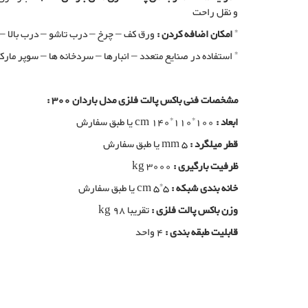
و نقل راحت
*
امکان اضافه کردن :
ورق کف – چرخ – درب تاشو – درب بالا –
* استفاده در صنایع متعدد – انبارها – سردخانه ها – سوپر مارکت
مشخصات فنی باکس پالت فلزی مدل باردان 300 :
ابعاد :
cm 140*110*100 یا طبق سفارش
قطر میلگرد :
mm 5 یا طبق سفارش
ظرفیت بارگیری :
kg 3000
خانه بندی شبکه :
cm 5*5 یا طبق سفارش
وزن باکس پالت فلزی :
تقریبا kg 98
قابلیت طبقه بندی :
4 واحد
باکس پالت فلزی, تولید کننده باکس پالت فلزی, تولیدی باکس پالت فلز
باکس پالت فلزی در شیراز, خرید سبد فلزی بزرگ, تولید سبد فلزی بز
صنعتی, تولید سبد صنعتی فلزی, تولید باکس پالت فلزی, تولید کننده