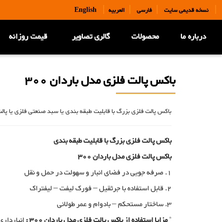
|
|
|
|
نسخه قدیمی سایت
فارسی
العربیه
English
درباره ما
محصولات
گالری تصاویر
قیمت روزانه
باکس پالت فلزی مدل باردان 300
باکس پالت فلزی بزرگ با قابلیت طبقه بندی یا سبد صنعتی فلزی یا پا
باکس پالت فلزی بزرگ با قابلیت طبقه بندی
باکس پالت فلزی مدل باردان 300
1. صرفه جویی در فضای انبار و سهولت در حمل و نقل
2. قابل استفاده با جرثقیل – فورک لیفت – لیفتراک
3. ساختار مستحکم – بادوام و عمر طولانی
*
مزایا استفاده از باکس پالت فلزی مدل باردان 300 :
انبارداری