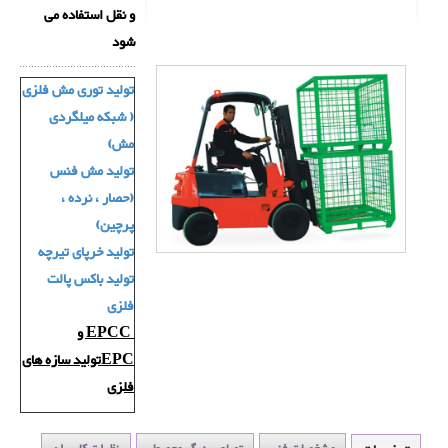
و نقل استفاده می
شود
تولید توری مش فلزی
( شبکه میلگردی
مش)
تولید مش فنس
(حصار ، نرده ،
پرچین)
تولید خرپای تیرچه
تولید باکس پالت
فلزی
EPCC و
EPCتولید سازه های
فلزی