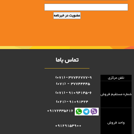
تماس باما
37742777-9 - (071)
تلفن مرکزی
37744445 - (071)
91094145-6 - (071)
شماره مستقيم فروش
91091324 - (021)
09172435216
واحد فروش
09129153900