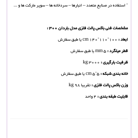
* استفاده در صنایع متعدد – انبارها – سردخانه ها – سوپر مارکت ها و ...
مشخصات فنی باکس پالت فلزی مدل باردان 300 :
ابعاد :
cm 140*110*100 یا طبق سفارش
قطر میلگرد :
mm 5 یا طبق سفارش
ظرفیت بارگیری :
kg 3000
خانه بندی شبکه :
cm 5*5 یا طبق سفارش
وزن باکس پالت فلزی :
تقریبا kg 98
قابلیت طبقه بندی :
4 واحد