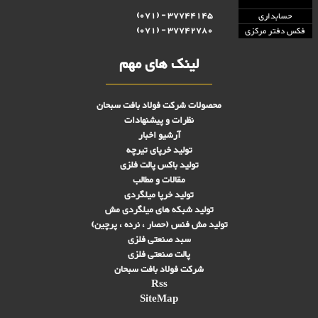
37744145 - (071)
حسابداری
37742780 - (071)
فکس دفتر مرکزی
لینک های مهم
محصولات شرکت فولاد بافت سبحان
نظرات و پیشنهادات
آرشیو اخبار
تولید خرپای تیرچه
تولید باکس پالت فلزی
مقالات و مطالب
تولید خرپا میلگردی
تولید شبکه های ميلگردی مش
تولید مش فنس (حصار ، نرده ، پرچین)
سبد صنعتی فلزی
پالت صنعتی فلزی
شرکت فولاد بافت سبحان
Rss
SiteMap