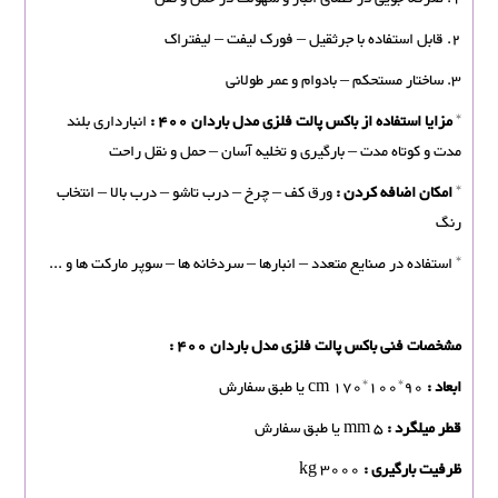
2. قابل استفاده با جرثقیل – فورک لیفت – لیفتراک
3. ساختار مستحکم – بادوام و عمر طولانی
*
مزایا استفاده از باکس پالت فلزی مدل باردان 400 :
انبارداری بلند
مدت و کوتاه مدت – بارگیری و تخلیه آسان – حمل و نقل راحت
*
امکان اضافه کردن :
ورق کف – چرخ – درب تاشو – درب بالا – انتخاب
رنگ
* استفاده در صنایع متعدد – انبارها – سردخانه ها – سوپر مارکت ها و ...
مشخصات فنی باکس پالت فلزی مدل باردان 400 :
ابعاد :
cm 170*100*90 یا طبق سفارش
قطر میلگرد :
mm 5 یا طبق سفارش
ظرفیت بارگیری :
kg 3000