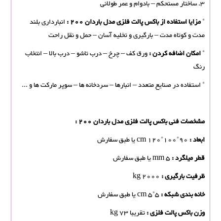
3. ساختار مستحکم – بادوام و عمر طولانی
*
مزایا استفاده از باکس پالت فلزی مدل باردان 200 :
انبارداری بلند
مدت و کوتاه مدت – بارگیری و تخلیه آسان – حمل و نقل راحت
*
امکان اضافه کردن :
ورق کف – چرخ – درب تاشو – درب بالا – انتخاب
رنگ
* استفاده در صنایع متعدد – انبارها – سردخانه ها – سوپر مارکت ها و ...
مشخصات فنی باکس پالت فلزی مدل باردان 200 :
ابعاد :
cm 120*100*90 یا طبق سفارش
قطر میلگرد :
mm 5 یا طبق سفارش
ظرفیت بارگیری :
kg 2000
خانه بندی شبکه :
cm 5*5 یا طبق سفارش
وزن باکس پالت فلزی :
تقریبا kg 73