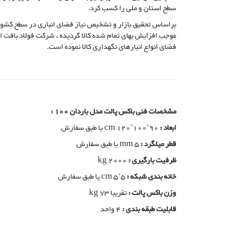
سطح استان و ملی را کسب کرد.
براساس تحقیق بازار و تشخیص نیاز فضای انباری در سطح کشور و
موجب افزایش بهای تمام شده کالا گردیده ، شرکت فولاد بافت 
فضای انواع انبارهای نگهداری کالا نموده است.
مشخصات فنی باکس پالت مدل باردان 100 :
ابعاد :
cm 120*100*90 یا طبق سفارش
قطر میلگرد :
mm 5 یا طبق سفارش
ظرفیت بارگیری :
kg 2000
خانه بندی شبکه :
cm 5*5 یا طبق سفارش
وزن باکس پالت :
تقریبا kg 73
قابلیت طبقه بندی :
4 واحد