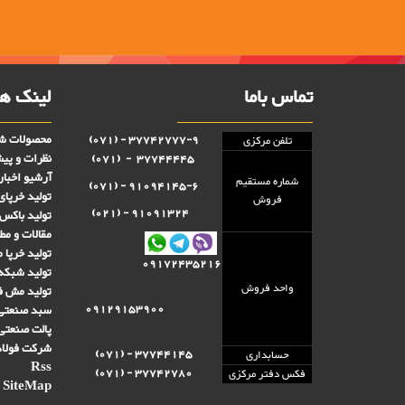
تماس باما
لینک ها
محصولات شر
37742777-9 - (071)
تلفن مرکزی
نظرات و پی
37744445 - (071)
آرشیو اخبار
شماره مستقيم
91094145-6 - (071)
تولید خرپای
فروش
91091324 - (021)
تولید باکس 
مقالات و مط
تولید خرپا 
09172435216
تولید شبکه
واحد فروش
تولید مش فن
09129153900
سبد صنعتی 
پالت صنعتی
شرکت فولاد
37744145 - (071)
حسابداری
Rss
37742780 - (071)
فکس دفتر مرکزی
SiteMap