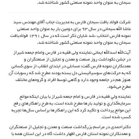
سبحان به عنوان واحد نمونه صنعتی کشور شناخته شد.
شرکت فولاد بافت سبحان فارس به مدیریت جناب آقای مهندس سید
ماشا الله سبحانی در سال 93 برای دومین بار به عنوان واحد صنعتی
نمونه فارس انتخاب ،شد شایان ذکر است که در سال 1391 فولادبافت
سبحان به عنوان واحد نمونه صنعتی کشور شناخته شد.
آیت‌الله اسدالله ایمانی نماینده ولی فقیه در فارس وامام جمعه شيراز
در جشن نکوداشت روز صنعت و معدن و تجلیل از صنعتگران و
معدنكاران نمونه فارس گفت: مسائلی در ابتدای انقلاب از سوی کسانی
که به حرکت‌های سوسیالیستی دل بسته بودند مطرح شد که رسوبات آن
هنوز هم در جامعه وجود دارد و گاهی توسط افراد و گروه‌های مختلف
مطرح می‌شود.
نماينده ولي فقيه در فارس و امام جمعه شيراز با بيان اينكه موانع
سرمايه‌گذاري و توليد بارها مطرح شده است، به طرح راهكارهاي رفع
اين موانع پرداخت و تاكيد كرد كه اين راهكارها براساس سال‌ها تجربه
كسب شده است.
دكتراحمدی در مراسم بزرگداشت صنعت و معدن و تجلیل از صنعتگران
و معدنکاران نمونه استان فارس اظهار داشت: گاه در این استان همه با