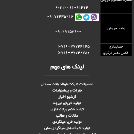
شماره مستقيم فروش
91091324 - (021)
09172435216
واحد فروش
09129153900
37744145 - (071)
حسابداری
37742780 - (071)
فکس دفتر مرکزی
لینک های مهم
محصولات شرکت فولاد بافت سبحان
نظرات و پیشنهادات
آرشیو اخبار
تولید خرپای تیرچه
تولید باکس پالت فلزی
مقالات و مطالب
تولید خرپا میلگردی
تولید شبکه های ميلگردی مش