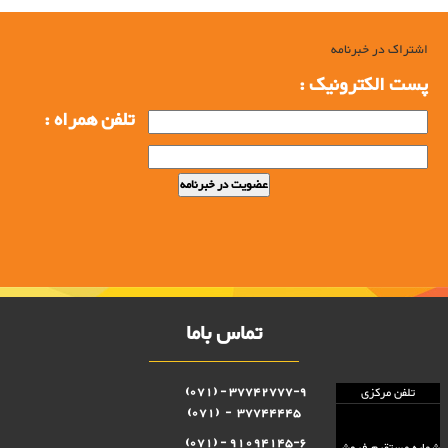
اشتراک در خبرنامه
پست الکترونیک :
تلفن همراه :
تماس باما
37742777-9 - (071)
تلفن مرکزی
37744445 - (071)
91094145-6 - (071)