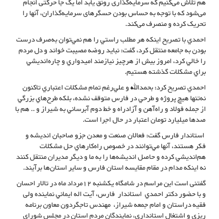
هم تلاش می‌کنیم که سرمایه‌گذاری رونق یابد اما یک جا حرکتی انجام
می‌شود که با توجه به حساس بودن حسگرهای سرمایه‌گذاران، آنها را
تحریک کرده و منصرف می‌کند.
احمدي با تصريح اينكه هر مطلب راستي را هم نمي‌توان به‌صرف درست
بودن به جامعه منتقل كرد، گفت: نبايد روضه مصيبت خواند و دل مردم
را خالي كرد، امروز بيش از هرچيز نيازمند اميدواري و چاره‌انديشي
براي مشكلات گذشته هستيم.
احمدي تصريح كرد: بحمدالله و علي‌رغم تمام مشكلات اعتباري تاكنون
نه‌تنها هيچ پروژه و طرحي در فارس متوقف نشده، بلكه طرح‌هاي بزرگي
از جمله فولاد و راه‌آهن و آزادراه و خط دوم آبرساني به شيراز و .. هم با
صدها ميليارد تومان اعتبار در حال اجرا است.
استاندار فارس گفت: فعالان صنعت و معدن جزو صاحبان انديشه و
فكر هستند، آنها مي‌توانند در خصوص راه‌كارهاي حل مشكلات
هم‌انديشي كرده و حاصل انديشه‌ها را به ما و ديگر مديران منتقل كنند
نه اينكه مدام در مقام مقايسه استان فارس و ساير استان‌ها برآيند.
گفتنی است این مراسم در شامگاه یکشنبه 12مرداد ماه در تالار احسان
و با حضور دكتر احمدي استاندار فارس، آيت اله ايماني نماینده ولی
فقیه دراستان و امام جمعه شیراز، مهندس تاجگردون معاون برنامه
ریزی و اشتغال استانداری، نمایندگان مردم استان در مجلس شورای