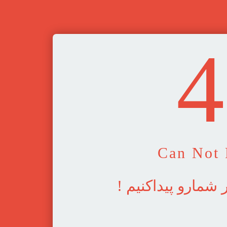
4
Can Not 
! مارو پیداکنیم